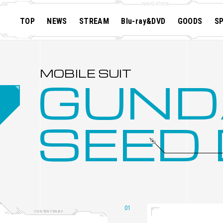
TOP
NEWS
STREAM
Blu-ray&DVD
GOODS
SP
MOBILE SUIT GUNDAM SEED
MOBILE SUIT GUNDAM DESTINY
MOBILE SUIT GUNDAM STARGAZER
GUN
SEED