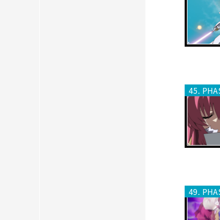
45. PHA
49. PHA