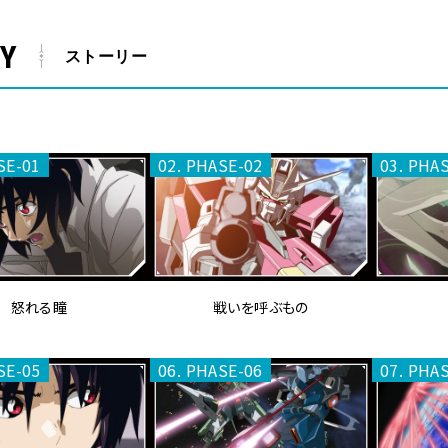
Y
ストーリー
SE-01
02. PHASE-02
03. PHA
怒れる瞳
戦いを呼ぶもの
SE-05
06. PHASE-06
07. PHA