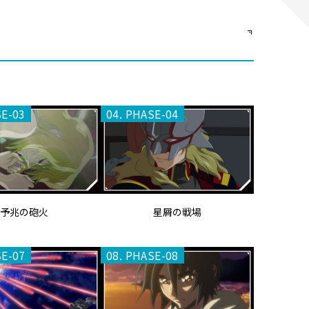
SE-03
04. PHASE-04
予兆の砲火
星屑の戦場
SE-07
08. PHASE-08