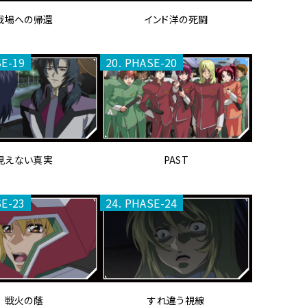
戦場への帰還
インド洋の死闘
SE-19
20. PHASE-20
見えない真実
PAST
SE-23
24. PHASE-24
戦火の蔭
すれ違う視線