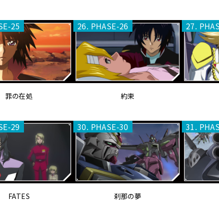
SE-25
26. PHASE-26
27. PHA
罪の在処
約束
SE-29
30. PHASE-30
31. PHA
FATES
刹那の夢