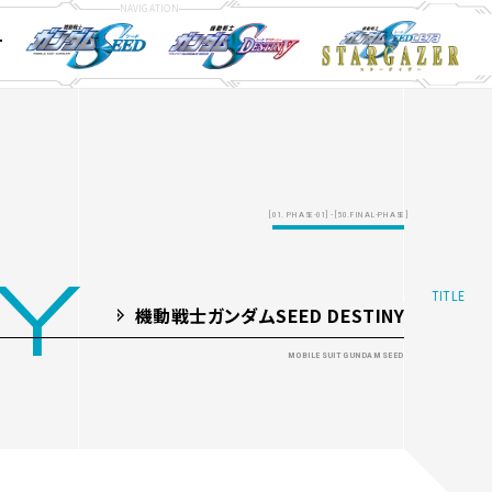
T
ay&DVD
ay&DVD
ay&DVD
STORY
STORY
STORY
CHARACTER
CHARACTER
CHARACTER
MECHA
MECHA
MECHA
[01. PHASE-01] - [50.FINAL-PHASE]
NY
機動戦士ガンダムSEED DESTINY