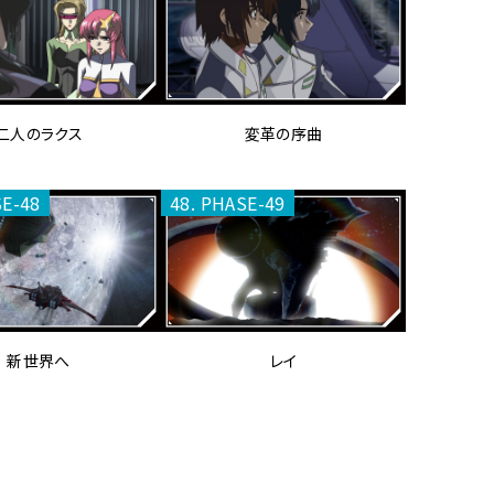
二人のラクス
変革の序曲
SE-48
48. PHASE-49
新世界へ
レイ