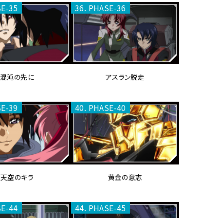
SE-35
36. PHASE-36
混沌の先に
アスラン脱走
SE-39
40. PHASE-40
天空のキラ
黄金の意志
SE-44
44. PHASE-45