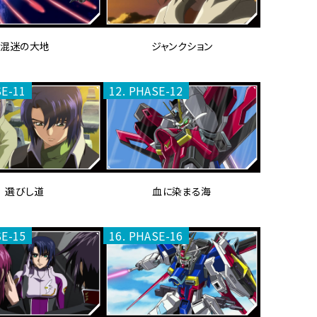
混迷の大地
ジャンクション
SE-11
12. PHASE-12
選びし道
血に染まる海
SE-15
16. PHASE-16