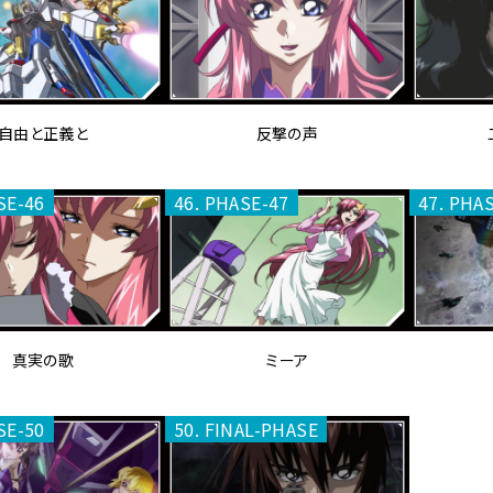
自由と正義と
反撃の声
SE-46
46. PHASE-47
47. PHA
真実の歌
ミーア
SE-50
50. FINAL-PHASE