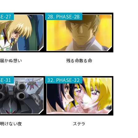
SE-27
28. PHASE-28
届かぬ想い
残る命散る命
SE-31
32. PHASE-32
明けない夜
ステラ