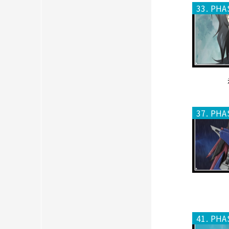
33. PHA
37. PHA
41. PHA