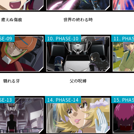
癒えぬ傷痕
世界の終わる時
SE-09
10. PHASE-10
11. PHA
驕れる牙
父の呪縛
SE-13
14. PHASE-14
15. PHA