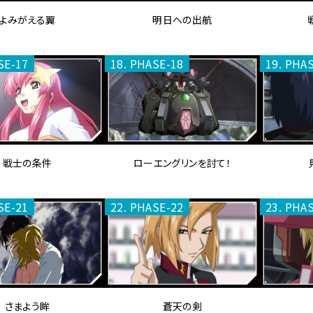
よみがえる翼
明日への出航
SE-17
18. PHASE-18
19. PHA
戦士の条件
ローエングリンを討て！
SE-21
22. PHASE-22
23. PHA
さまよう眸
蒼天の剣