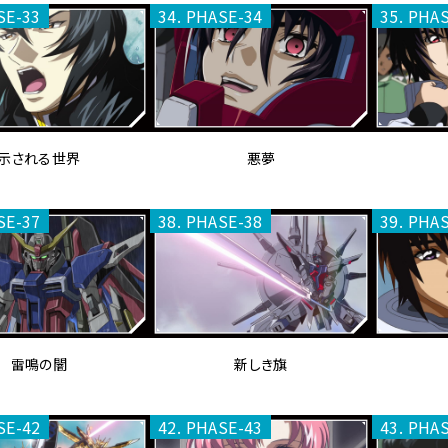
SE-33
34. PHASE-34
35. PHA
示される世界
悪夢
SE-37
38. PHASE-38
39. PHA
雷鳴の闇
新しき旗
SE-42
42. PHASE-43
43. PHA