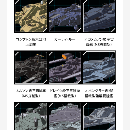
コンプトン級大型地
ガーティ・ルー
アガメムノン級宇宙
上戦艦
母艦（MS搭載型）
ネルソン級宇宙戦艦
ドレイク級宇宙護衛
スぺングラー級MS
（MS搭載型）
艦（MS搭載型）
搭載型強襲揚陸艦