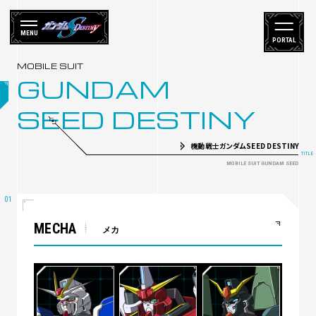
MENU
PORTAL
GUNDAM
SEED DESTINY
機動戦士ガンダムSEED DESTINY
MECHA
メカ