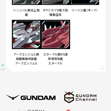
ハンニバル級地上戦
タケミカヅチ級大型
イージス艦（オーブ）
艦
機動空母
アークエンジェル級
エターナル級MS運
強襲機動特装艦
用専用母艦
アークエンジェル
エターナル