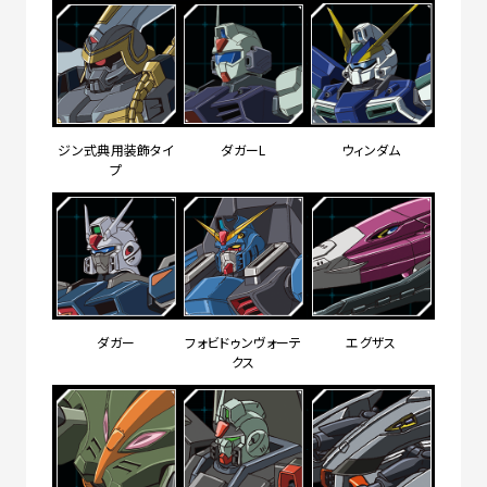
ジン式典用装飾タイ
ダガーL
ウィンダム
プ
ダガー
フォビドゥンヴォーテ
エグザス
クス