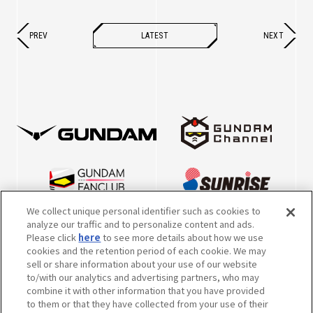
PREV
LATEST
NEXT
We collect unique personal identifier such as cookies to
analyze our traffic and to personalize content and ads.
Please click
here
to see more details about how we use
cookies and the retention period of each cookie. We may
sell or share information about your use of our website
to/with our analytics and advertising partners, who may
combine it with other information that you have provided
to them or that they have collected from your use of their
※英表記につきまして、2022年10月5日より、一部キャラクター・メカの表