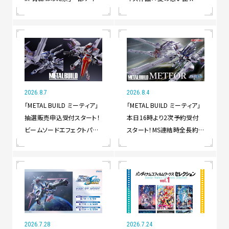
ムの受注生産販売が決定！
稿キャンペーン」もスタート！
2026.8.7
2026.8.4
「METAL BUILD ミーティア」
「METAL BUILD ミーティア」
抽選販売申込受付スタート！
本日16時より2次予約受付
ビームソードエフェクトパー
スタート！MS連結時全長約
ツを装着した状態での全長
860mmの本体には砲撃時
は1,200mm以上！
の展開ギミックやエンジン部
の回転ギミックなどを搭載！
2026.7.28
2026.7.24