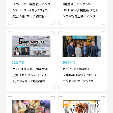
「eフィーバー機動戦士ガンダ
『機動戦士ガンダムSEED
ムSEED クライマックス」グッ
FREEDOM』『機動新世紀ガ
ズ全16種、本日予約受付開
ンダムX』を上映！「バンダイ
始！さらに全国3会場にて
ナムコフィルムワークス セレ
POP UP SHOP開催決定！
クション Vol.1」8月28日から
全国5劇場でスタート！
2026.7.23
2026.7.10
ゲストは保志総一朗＆大河
ガンプラ総合施設「THE
元気！「ガンダムSEEDシリー
GUNDAM BASE」イギリス・
ズ」のフィギュア最新情報を
ロンドンにオープン！オープ
お届けする番組「GUNDAM
ニングセレモニーには西川
FIGURE SEED PROJECT
貴教が登場！
SPECIAL LIVE」が7月27日
19時配信決定！