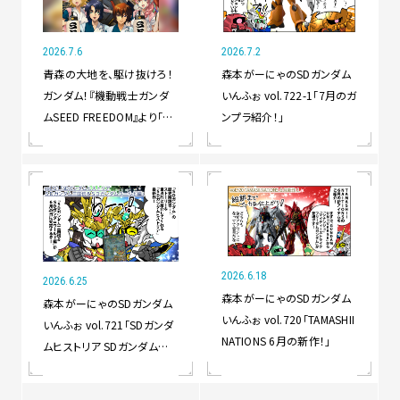
2026.7.6
2026.7.2
青森の大地を、駆け抜けろ！
森本がーにゃのSDガンダム
ガンダム！『機動戦士ガンダ
いんふぉ vol.722-1「7月のガ
ムSEED FREEDOM』より「ガ
ンプラ紹介！」
ンダムSEEDねぶた」が青森
ねぶた祭に出展決定！
2026.6.18
2026.6.25
森本がーにゃのSDガンダム
森本がーにゃのSDガンダム
いんふぉ vol.720「TAMASHII
いんふぉ vol.721「SDガンダ
NATIONS 6月の新作！」
ムヒストリア SDガンダム三
国伝＆SDガンダムワールド
編」