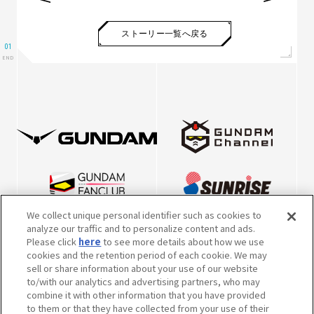
ストーリー一覧へ戻る
We collect unique personal identifier such as cookies to
analyze our traffic and to personalize content and ads.
Please click
here
to see more details about how we use
cookies and the retention period of each cookie. We may
sell or share information about your use of our website
to/with our analytics and advertising partners, who may
combine it with other information that you have provided
to them or that they have collected from your use of their
※英表記につきまして、2022年10月5日より、一部キャラクター・メカの表