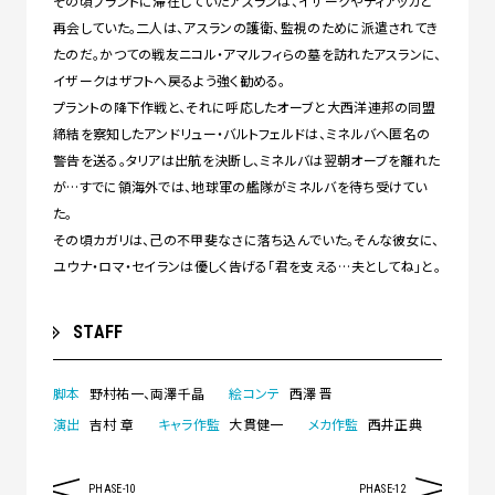
その頃プラントに滞在していたアスランは、イザークやディアッカと
再会していた。二人は、アスランの護衛、監視のために派遣されてき
たのだ。かつての戦友ニコル・アマルフィらの墓を訪れたアスランに、
イザークはザフトへ戻るよう強く勧める。
プラントの降下作戦と、それに呼応したオーブと大西洋連邦の同盟
締結を察知したアンドリュー・バルトフェルドは、ミネルバへ匿名の
警告を送る。タリアは出航を決断し、ミネルバは翌朝オーブを離れた
が…すでに領海外では、地球軍の艦隊がミネルバを待ち受けてい
た。
その頃カガリは、己の不甲斐なさに落ち込んでいた。そんな彼女に、
ユウナ・ロマ・セイランは優しく告げる「君を支える…夫としてね」と。
STAFF
脚本
野村祐一、両澤千晶
絵コンテ
西澤 晋
演出
吉村 章
キャラ作監
大貫健一
メカ作監
西井正典
PHASE-10
PHASE-12