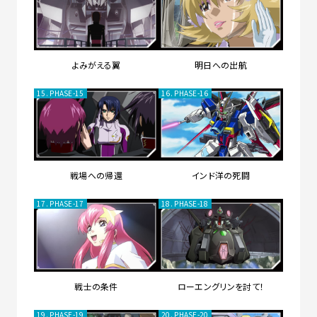
よみがえる翼
明日への出航
15. PHASE-15
16. PHASE-16
戦場への帰還
インド洋の死闘
17. PHASE-17
18. PHASE-18
戦士の条件
ローエングリンを討て！
19. PHASE-19
20. PHASE-20