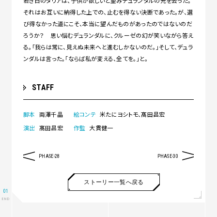
若き日のタリアは、子供が欲しいと望みデュランダルの元を去った。
それはお互いに納得した上での、止むを得ない決断であった。が、選
び得なかった道にこそ、本当に望んだものがあったのではないのだ
ろうか？ 思い悩むデュランダルに、クルーゼの幻が笑いながら答え
る。「我らは常に、見えぬ未来へと進むしかないのだ。」そして、デュラ
ンダルは言った。「ならば私が変える、全てを。」と。
STAFF
脚本
両澤千晶
絵コンテ
米たにヨシトモ、髙田昌宏
演出
髙田昌宏
作監
大貫健一
PHASE-28
PHASE-30
ストーリー一覧へ戻る