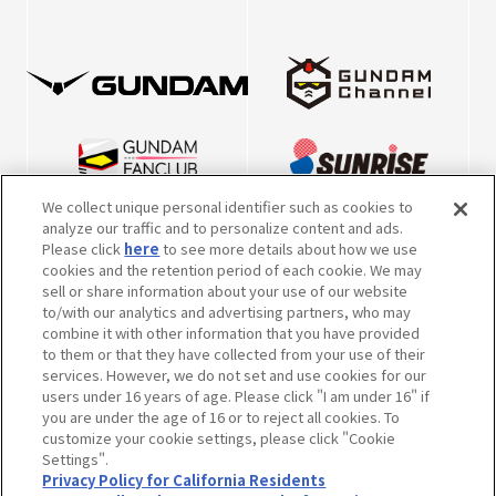
We collect unique personal identifier such as cookies to
analyze our traffic and to personalize content and ads.
Please click
here
to see more details about how we use
cookies and the retention period of each cookie. We may
sell or share information about your use of our website
to/with our analytics and advertising partners, who may
combine it with other information that you have provided
to them or that they have collected from your use of their
※英表記につきまして、2022年10月5日より、一部キャラクター・メカの表
services. However, we do not set and use cookies for our
記を本公式サイト掲載の内容で統一させていただきました。
users under 16 years of age. Please click "I am under 16" if
※内容および画像の転載はお断りいたします。
you are under the age of 16 or to reject all cookies. To
お問い合せ先はこちらをご覧ください。
customize your cookie settings, please click "Cookie
Settings".
作品情報について
会社情報について
Privacy Policy for California Residents