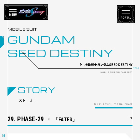
MENU
PORTAL
GUNDAM
SEED DESTINY
機動戦士ガンダムSEED DESTINY
STORY
ストーリー
[01. PHASE-01] - [50.FINAL-PHASE]
29. PHASE-29
「FATES」