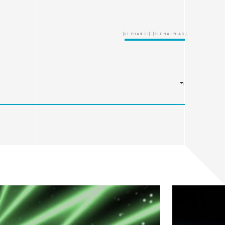
[01. PHASE-01] - [50.FINAL-PHASE]