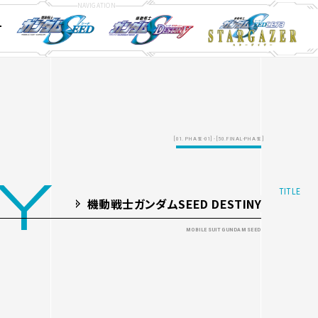
T
ay&DVD
ay&DVD
ay&DVD
STORY
STORY
STORY
CHARACTER
CHARACTER
CHARACTER
MECHA
MECHA
MECHA
[01. PHASE-01] - [50.FINAL-PHASE]
NY
機動戦士ガンダムSEED DESTINY