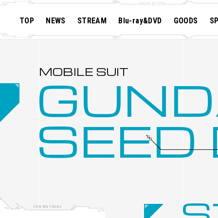
TOP
NEWS
STREAM
Blu-ray&DVD
GOODS
SP
MOBILE SUIT GUNDAM SEED
MOBILE SUIT GUNDAM DESTINY
MOBILE SUIT GUNDAM STARGAZER
GUN
SEED
S