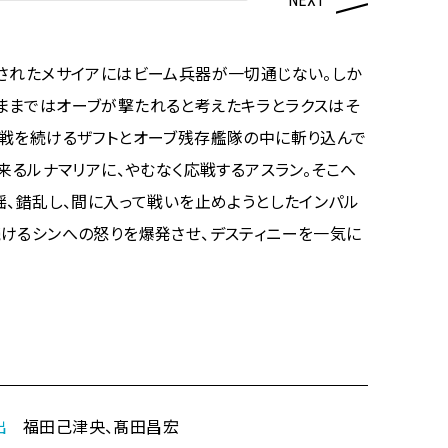
NEXT
施されたメサイアにはビーム兵器が一切通じない。しか
ままではオーブが撃たれると考えたキラとラクスはそ
混戦を続けるザフトとオーブ残存艦隊の中に斬り込んで
来るルナマリアに、やむなく応戦するアスラン。そこへ
揺、錯乱し、間に入って戦いを止めようとしたインパル
続けるシンへの怒りを爆発させ、デスティニーを一気に
出
福田己津央、髙田昌宏