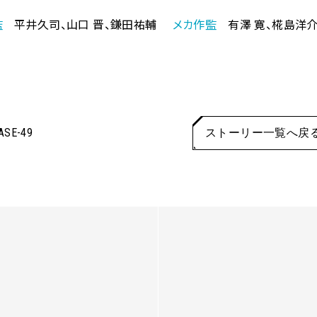
監
平井久司、山口 晋、鎌田祐輔
メカ作監
有澤 寛、椛島洋
ASE-49
ストーリー一覧へ戻