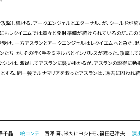
V
を攻撃し続ける、アークエンジェルとエターナル。が、シールドが
間にもレクイエムでは着々と発射準備が続けられているのだ。この
き受け、一方アスランとアークエンジェルはレクイエムへと急ぐ。
ンたち。が、その行く手をミネルバとインパルスが遮った。攻撃して
たシンは、激昂してアスランに襲い掛かる――が、アスランの説得に動
うとする。間一髪でルナマリアを救ったアスランは、過去に囚われ
澤千晶
絵コンテ
西澤 晋、米たにヨシトモ、福田己津央
演