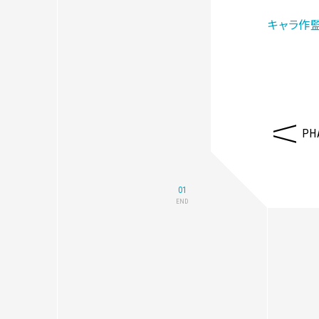
キャラ作
PH