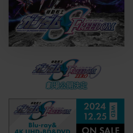
『機
動
戦
士
ガ
ン
劇場公開決定
ダ
ム
Twitter
Facebook
LINE
SEED
share
share
share
FREEDOM』
公
式