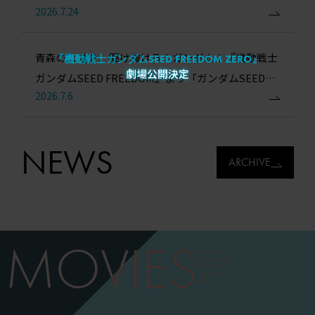
2026.7.24
ワークス セレクション Vol.1」8月28日から全国5劇
場でスタート！
青森の大地を、駆け抜けろ！ガンダム！『機動戦士
『機動戦士ガンダムSEED FREEDOM ZERO』
劇場公開決定
ガンダムSEED FREEDOM』より「ガンダムSEEDね
2026.7.6
ぶた」が青森ねぶた祭に出展決定！
NEWS
ARCHIVE
MOVIES
MOBILE SUIT
GUNDAM SEED
FREEDOM
PROMOTION
VIDEO