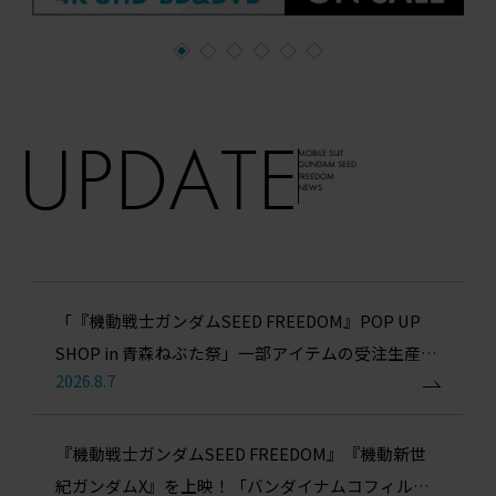
サ
イ
ト
UPDATE
MOBILE SUIT
GUNDAM SEED
FREEDOM
NEWS
「『機動戦士ガンダムSEED FREEDOM』POP UP
SHOP in 青森ねぶた祭」一部アイテムの受注生産販
2026.8.7
売が決定！
『機動戦士ガンダムSEED FREEDOM』『機動新世
紀ガンダムX』を上映！「バンダイナムコフィルム