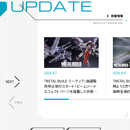
UPDATE
新着情報
2026.8.7
2026.8.4
「METAL BUILD ミーティア」抽選販
「METAL 
NEXT
売申込受付スタート！ビームソード
時より2次
エフェクトパーツを装着した状態で
結時全長約
の全長は1,200mm以上！
撃時の展開
回転ギミッ
PREV