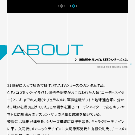
ABOUT
機動戦士ガンダムSEEDシリーズとは
21世紀に入って初めて制作されたTVシリーズのガンダム作品。
C.E.（コズミック・イラ）71、遺伝子調整がおこなわれた人類（コーディネイタ
ー）とこれまでの人類（ナチュラル）は、軍事組織ザフトと地球連合軍に分か
れ、戦いを繰り広げていた。この戦争を通じ、コーディネイターであるキラ・ヤ
マトと幼馴染みのアスラン・ザラの苦悩と成長を描いている。
監督には福田己津央氏、シリーズ構成に両澤千晶氏、キャラクターデザイン
に平井久司氏、メカニックデザインに大河原邦男氏と山根公利氏、チーフメカ