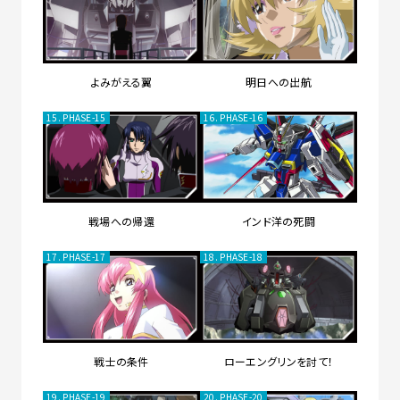
よみがえる翼
明日への出航
15. PHASE-15
16. PHASE-16
戦場への帰還
インド洋の死闘
17. PHASE-17
18. PHASE-18
戦士の条件
ローエングリンを討て！
19. PHASE-19
20. PHASE-20