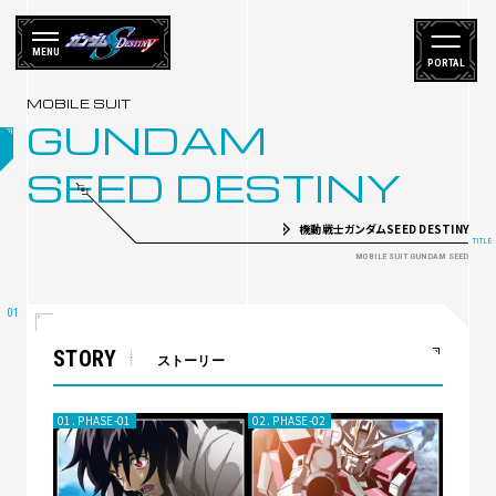
MENU
PORTAL
GUNDAM
SEED DESTINY
機動戦士ガンダムSEED DESTINY
STORY
ストーリー
01. PHASE-01
02. PHASE-02