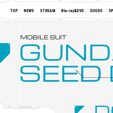
TOP
NEWS
STREAM
Blu-ray&DVD
GOODS
SP
MOBILE SUIT GUNDAM SEED
MOBILE SUIT GUNDAM DESTINY
MOBILE SUIT GUNDAM STARGAZER
GUN
SEED