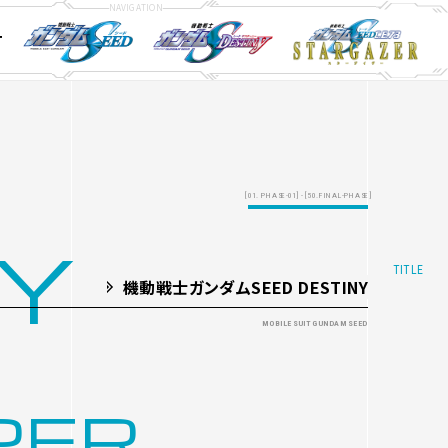
T
ay&DVD
ay&DVD
ay&DVD
STORY
STORY
STORY
CHARACTER
CHARACTER
CHARACTER
MECHA
MECHA
MECHA
[01. PHASE-01] - [50.FINAL-PHASE]
NY
機動戦士ガンダムSEED DESTINY
PER