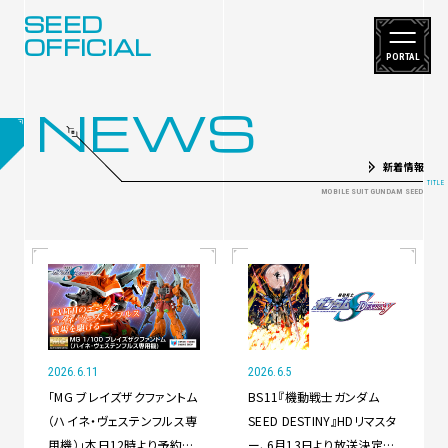
SEED
OFFICIAL
PORTAL
NEWS
新着情報
2026.6.11
2026.6.5
「MG ブレイズザクファントム
BS11『機動戦士ガンダム
（ハイネ・ヴェステンフルス専
SEED DESTINY』HDリマスタ
用機）」本日12時より予約開
ー、6月13日より放送決定！