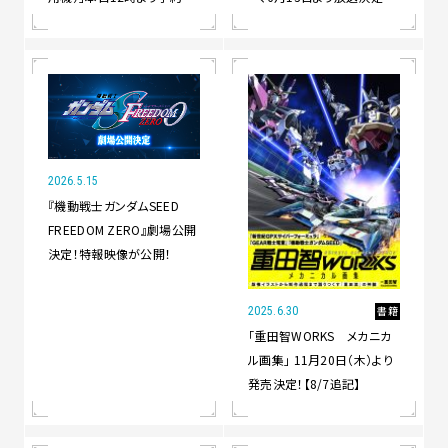
始！鮮烈なオレンジのカラー
毎週土曜19時30分から1話
リングを成形色で再現！
ずつ！
2026.5.15
『機動戦士ガンダムSEED
FREEDOM ZERO』劇場公開
決定！特報映像が公開！
書籍
2025.6.30
「重田智WORKS メカニカ
ル画集」 11月20日（木）より
発売決定！【8/7追記】