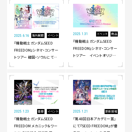
イベント
商品
2025.1.31
海外展開
イベント
2025.6.16
『機動戦士ガンダムSEED
『機動戦士ガンダムSEED
FREEDOM』シネマ・コンサー
FREEDOM』シネマ・コンサー
トツアー イベントオリジナ
トツアー 韓国・ソウルにて開
ルグッズ事後通販受付開始！
催決定！
書籍
イベント
更新情報
2025.1.23
2025.1.21
「機動戦士ガンダムSEED
「第48回日本アカデミー賞」
FREEDOM メカニック＆ワー
にて『SEED FREEDOM』が優