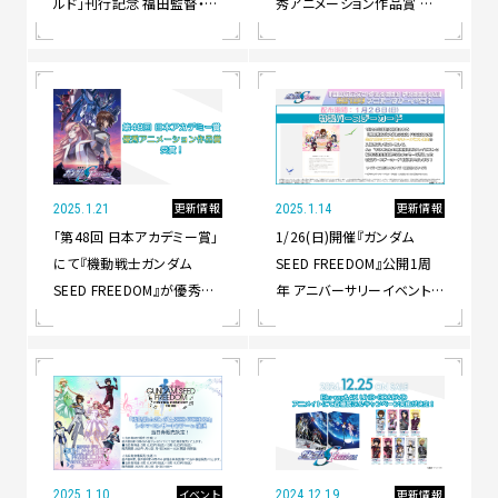
ルド」刊行記念 福田監督・重
秀アニメーション作品賞 受
田智トーク&サイン会の先着
賞！記念して福田己津央監督
参加受付は1/25より開始！
よりお祝いのメッセージが到
着！
更新情報
更新情報
2025.1.21
2025.1.14
「第48回 日本アカデミー賞」
1/26(日)開催『ガンダム
にて『機動戦士ガンダム
SEED FREEDOM』公開1周
SEED FREEDOM』が優秀ア
年 アニバーサリーイベント
ニメーション作品賞を受賞！
入場者プレゼントが解禁！全
国ライブビューイングのチケ
ット販売も1/19(日)からスタ
ート！
イベント
更新情報
2025.1.10
2024.12.19