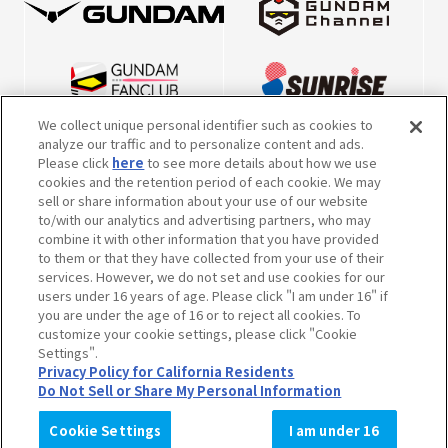
We collect unique personal identifier such as cookies to
analyze our traffic and to personalize content and ads.
Please click
here
to see more details about how we use
cookies and the retention period of each cookie. We may
sell or share information about your use of our website
to/with our analytics and advertising partners, who may
combine it with other information that you have provided
to them or that they have collected from your use of their
※英表記につきまして、2022年10月5日より、一部キャラクター・メカの表
services. However, we do not set and use cookies for our
記を本公式サイト掲載の内容で統一させていただきました。
users under 16 years of age. Please click "I am under 16" if
※内容および画像の転載はお断りいたします。
you are under the age of 16 or to reject all cookies. To
お問い合せ先はこちらをご覧ください。
customize your cookie settings, please click "Cookie
Settings".
作品情報について
会社情報について
Privacy Policy for California Residents
Do Not Sell or Share My Personal Information
クッキーの設定
Cookie Settings
I am under 16
© サンライズ