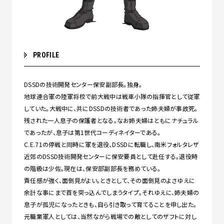
PROFILE
DSSDの技術開発センター保安副部長。独身。
地球連合軍の陸軍将校で前大戦中は戦車小隊の指揮官として従軍
していた。大戦中に、共にDSSDの技術者であった姉夫婦が事故死。
残された一人息子の保護者となる。なお姉夫婦はともにナチュラル
であったが、息子は第1世代コーディネイターである。
C.E.71の停戦と同時に軍を退役、DSSDに転職し、南米フォルタレザ
近郊のDSSD技術開発センターに保安要員として赴任する。退役時
の階級は少佐。現在は、保安部副部長を務めている。
責任感が強く、面倒見がよい。ときとして、その面倒見のよさゆえに
余計な事にまで首を突っ込んでしまうタイプ。それゆえに、姉夫婦の
息子が孤児になったときも、自ら引き取って育てることを申し出た。
元職業軍人としては、当然ながら戦場での敵としてのザフトに対し