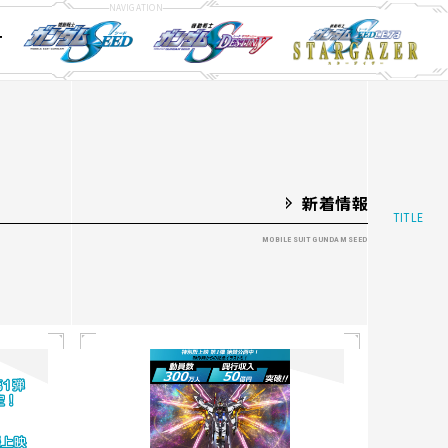
T
ay&DVD
ay&DVD
ay&DVD
STORY
STORY
STORY
CHARACTER
CHARACTER
CHARACTER
MECHA
MECHA
MECHA
新着情報