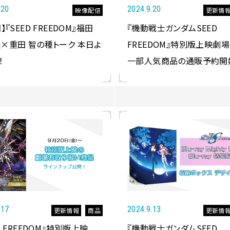
.20
2024.9.20
映像配信
更新情
】『SEED FREEDOM』福田
『機動戦士ガンダムSEED
×重田 智の種トーク 本日よ
FREEDOM』特別版上映劇
！
一部人気商品の通販予約開
.17
2024.9.13
更新情報
商品
更新情
D FREEDOM』特別版上映
『機動戦士ガンダムSEED