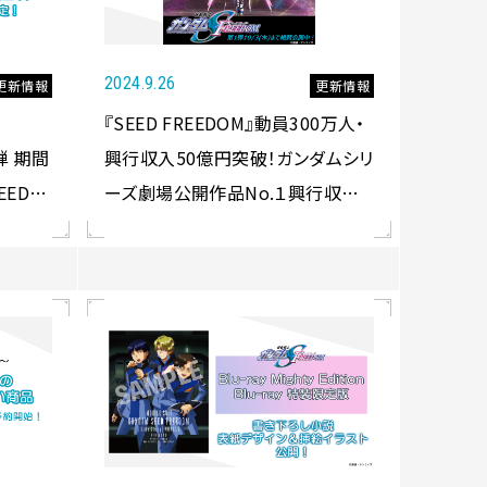
2024.9.26
更新情報
更新情報
『SEED FREEDOM』動員300万人・
弾 期間
興行収入50億円突破！ガンダムシリ
EED
ーズ劇場公開作品No.１興行収入
声可能応
更新中！制作陣からのお祝いイラス
演出付
トも公開！