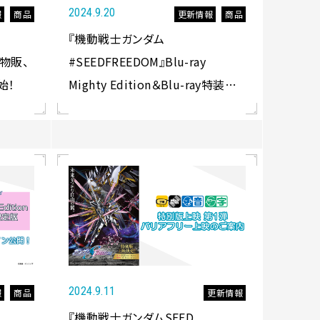
2024.9.20
報
商品
更新情報
商品
『機動戦士ガンダム
場物販、
#SEEDFREEDOM』Blu-ray
始！
Mighty Edition＆Blu-ray特装限
定版 書き下ろし小説表紙デザイ
ン＆挿絵イラスト公開！
2024.9.11
報
商品
更新情報
『機動戦士ガンダムSEED