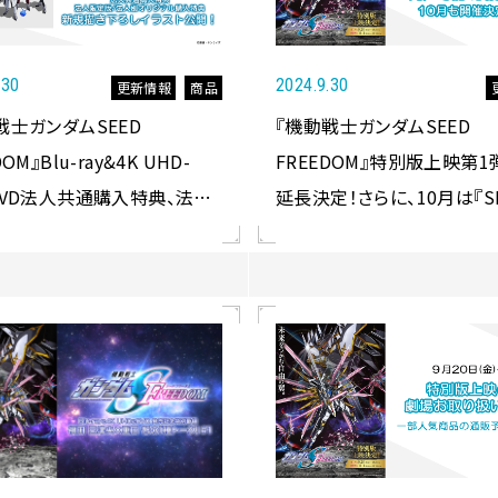
.30
2024.9.30
更新情報
商品
戦士ガンダムSEED
『機動戦士ガンダムSEED
OM』Blu-ray&4K UHD-
FREEDOM』特別版上映第1
DVD法人共通購入特典、法人
延長決定！さらに、10月は『S
、法人別オリジナル購入特
FREEDOM』特別版での発
用される新規描き下ろしイラ
援上映（自動制御ペンライト
公開！
き）開催決定！