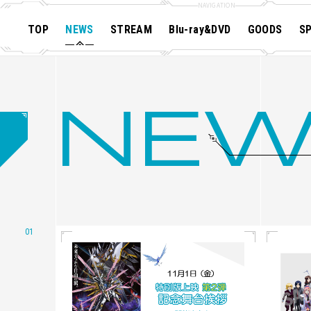
TOP
NEWS
STREAM
Blu-ray&DVD
GOODS
SP
MOBILE SUIT GUNDAM SEED
MOBILE SUIT GUNDAM DESTINY
MOBILE SUIT GUNDAM STARGAZER
NE