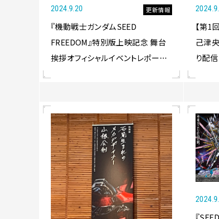
2024.9.20
2024.9
更新情報
『機動戦士ガンダムSEED
【第1回
FREEDOM』特別版上映記念 舞台
己津央
挨拶オフィシャルイベントレポート
り配信
公開！
2024.9
『SEE