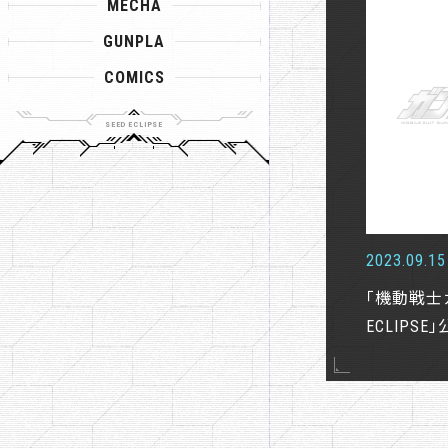
MECHA
GUNPLA
COMICS
2023.09.15
「機動戦士
ECLIPS