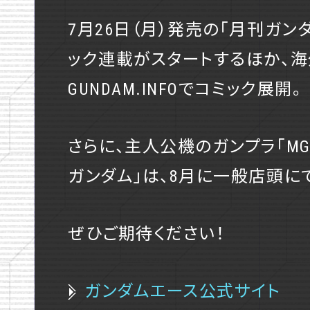
COMICS
7月26日（月）発売の「月刊ガン
ック連載がスタートするほか、
GUNDAM.INFOでコミック展開。
さらに、主人公機のガンプラ「MG 
ガンダム」は、8月に一般店頭に
T
F
SHARE
w
a
ぜひご期待ください！
i
c
t
e
ガンダムエース公式サイト
t
b