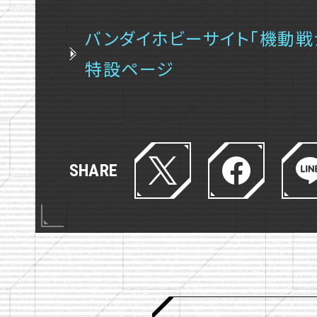
e
o
バンダイホビーサイト「機動戦士
r
o
特設ページ
s
k
h
s
a
h
T
F
L
r
a
SHARE
w
a
I
e
r
i
c
N
e
t
e
E
t
b
s
e
o
h