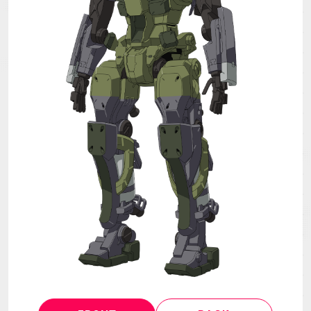
MECHA
GOODS
GALLERY
MUSIC
Blu-ray & DVD &
THEATER
DLP
LANGUAGE