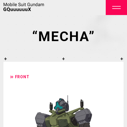
“MECHA”
OFFICIAL
FRONT
TOP
NEWS
ON AIR
STAFF&CAST
STORY
CHARACTER