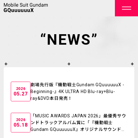
“NEWS”
OFFICIAL
劇場先行版『機動戦士Gundam GQuuuuuuX -
2026
Beginning-』4K ULTRA HD Blu-ray+Blu-
05.27
ray&DVD本日発売！
TOP
NEWS
「MUSIC AWARDS JAPAN 2026」最優秀サウ
ON AIR
STAFF&CAST
2026
ンドトラックアルバム賞に「『機動戦士
05.18
Gundam GQuuuuuuX』オリジナルサウンドト
STORY
CHARACTER
ラック」がノミネート！