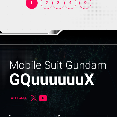
1
2
3
4
9
OFFICIAL