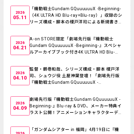
「機動戦士Gundam GQuuuuuuX -Beginning-
MECHA
GOODS
2026
（4K ULTRA HD Blu-ray+Blu-ray）」収録のシ
05.11
リーズ構成・脚本の榎戸洋司による新規書き下
GALLERY
MUSIC
ろし小説「17バンチ事件」のあらすじ＆表紙
Blu-ray & DVD &
を公開！
THEATER
A-on STORE限定「劇場先行版『機動戦士
DLP
2026
Gundam GQuuuuuuX -Beginning-』スペシャ
04.21
ルアーカイブブック付き4K ULTRA HD Blu-
ray+Blu-ray」スペシャルアーカイブブックの
LANGUAGE
表紙＆本文サンプル画像を公開！
監督・鶴巻和哉、シリーズ構成・脚本 榎戸洋
2026
司、シュウジ役 土屋神葉登壇！「劇場先行版
04.10
『機動戦士Gundam GQuuuuuuX -
Beginning-』発売記念上映会」オフィシャルレ
ポート
劇場先行版『機動戦士Gundam GQuuuuuuX -
2026
Beginning-』Blu-ray & DVD、メーカー特典イ
04.09
ラスト公開！アニメーションキャラクターデザ
イン＆キャラクター総作画監督・池田由美さん
の描き下ろし！
「ガンダムシアター in 福岡」4月19日に『機
2026