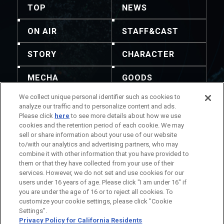
TOP
NEWS
ON AIR
STAFF&CAST
STORY
CHARACTER
MECHA
GOODS
We collect unique personal identifier such as cookies to
GALLERY
MUSIC
analyze our traffic and to personalize content and ads.
Please click
here
to see more details about how we use
Blu-ray & DVD &
THEATER
cookies and the retention period of each cookie. We may
DLP
sell or share information about your use of our website
to/with our analytics and advertising partners, who may
combine it with other information that you have provided to
them or that they have collected from your use of their
services. However, we do not set and use cookies for our
注意：内容および画像の転載はお断りいたします。
users under 16 years of age. Please click "I am under 16" if
お問い合せ先は次をご覧ください
you are under the age of 16 or to reject all cookies. To
作品情報について
会社情報について
customize your cookie settings, please click "Cookie
Settings".
Privacy Policy for California Residents