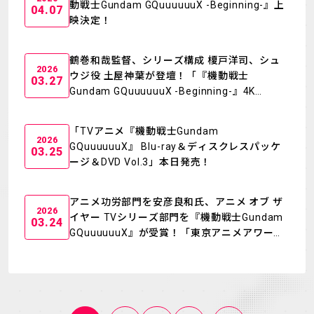
動戦士Gundam GQuuuuuuX -Beginning-』上
04.07
映決定！
鶴巻和哉監督、シリーズ構成 榎戸洋司、シュ
2026
ウジ役 土屋神葉が登壇！「『機動戦士
03.27
Gundam GQuuuuuuX -Beginning-』4K
ULTRA HD Blu-ray＋Blu-ray＆DVD発売記念上
映会」4月9日に新宿ピカデリーで開催決定！
「TVアニメ『機動戦士Gundam
2026
GQuuuuuuX』 Blu-ray＆ディスクレスパッケ
03.25
ージ＆DVD Vol.3」本日発売！
アニメ功労部門を安彦良和氏、アニメ オブ ザ
2026
イヤー TVシリーズ部門を『機動戦士Gundam
03.24
GQuuuuuuX』が受賞！「東京アニメアワード
フェスティバル2026 授賞式」フォトレポート