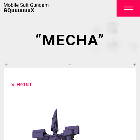
“MECHA”
OFFICIAL
FRONT
TOP
NEWS
ON AIR
STAFF&CAST
STORY
CHARACTER