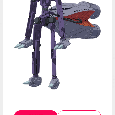
MECHA
GOODS
GALLERY
MUSIC
Blu-ray & DVD &
THEATER
DLP
LANGUAGE