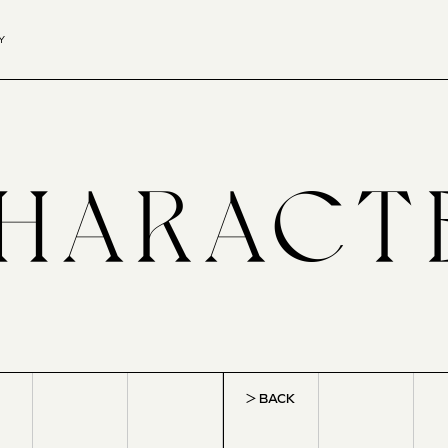
Y
BACK