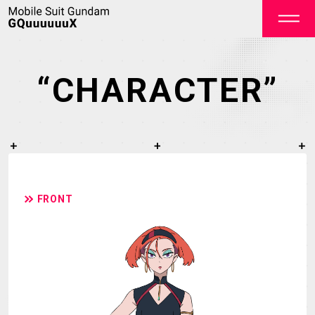
“CHARACTER”
OFFICIAL
FRONT
TOP
NEWS
ON AIR
STAFF&CAST
STORY
CHARACTER