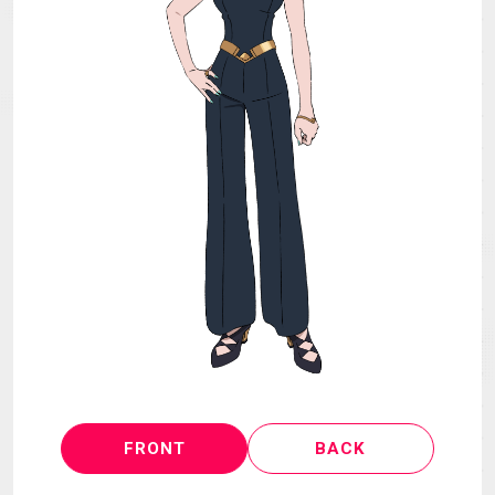
MECHA
GOODS
GALLERY
MUSIC
Blu-ray & DVD &
THEATER
DLP
LANGUAGE
FRONT
BACK