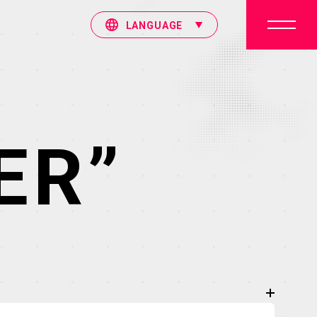
LANGUAGE
ER”