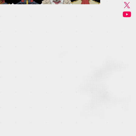
GOODS
MUSIC
THEATER