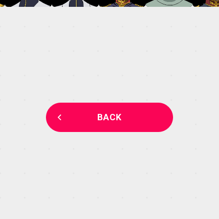
MECHA
GALLERY
Blu-ray & DVD &
DLP
BACK