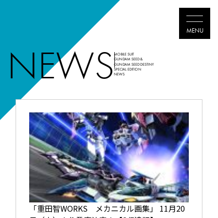
NEWS
MOBILE SUIT
GUNDAM SEED &
GUNDAM SEED DESTINY
SPECIAL EDITION
TOP
NEWS
ABOUT
THEATER
NEWS
MOVIES
Blu-ray
SHARE
Twitter
Faceboo
LIN
「重田智WORKS メカニカル画集」 11月20