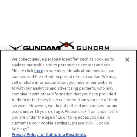
We collect unique personal identifier such as cookies to
analyze our traffic and to personalize content and ads.
Please click
here
to see more details about how we use
cookies and the retention period of each cookie. We may
sell or share information about your use of our website
to/with our analytics and advertising partners, who may
combine it with other information that you have provided
to them or that they have collected from your use of their
注意：内容および画像の転載はお断りいたします。
services. However, we do not set and use cookies for our
users under 16 years of age. Please click "I am under 16" if
お問い合せ先はこちらをご覧ください。
you are under the age of 16 or to reject all cookies. To
customize your cookie settings, please click "Cookie
Settings".
作品情報について
会社情報について
Privacy Policy for California Residents