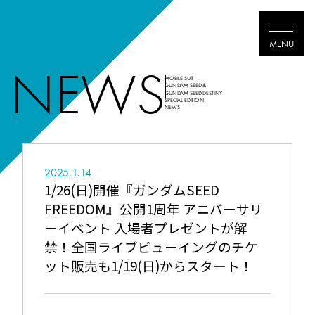
NEWS
MOBILE SUIT
GUNDAM SEED &
GUNDAM SEED DESTINY
SPECIAL EDITION
TOP
NEWS
ABOUT
2025.1.14
THEATER
1/26(日)開催『ガンダムSEED
FREEDOM』公開1周年 アニバーサリ
NEWS
ーイベント 入場者プレゼントが解
MOVIES
禁！全国ライブビューイングのチケ
ット販売も1/19(日)からスタート！
Blu-ray
SHARE
Twitter
Faceboo
LIN