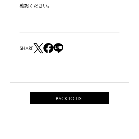
確認ください。
SHARE
T
F
L
w
a
I
i
c
N
t
e
E
t
b
s
e
o
h
r
o
a
BACK TO LIST
s
k
r
h
s
e
a
h
r
a
e
r