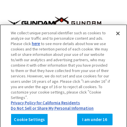
e
We collect unique personal identifier such as cookies to
analyze our traffic and to personalize content and ads.
Please click
here
to see more details about how we use
cookies and the retention period of each cookie. We may
sell or share information about your use of our website
to/with our analytics and advertising partners, who may
combine it with other information that you have provided
to them or that they have collected from your use of their
注意：内容および画像の転載はお断りいたします。
services. However, we do not set and use cookies for our
users under 16 years of age. Please click "I am under 16" if
お問い合せ先はこちらをご覧ください。
you are under the age of 16 or to reject all cookies. To
customize your cookie settings, please click "Cookie
Settings".
作品情報について
会社情報について
Privacy Policy for California Residents
Do Not Sell or Share My Personal Information
© サンライズ
Cookie Settings
I am under 16