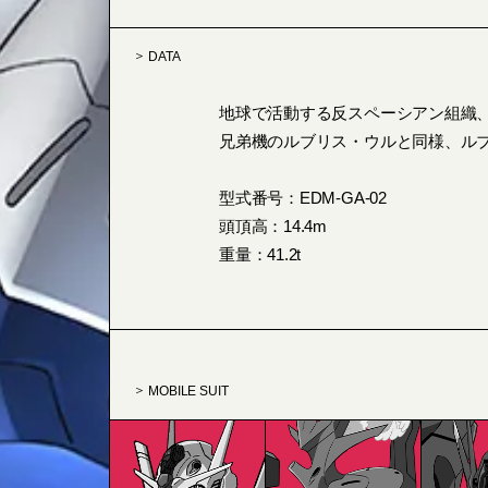
DATA
地球で活動する反スペーシアン組織
兄弟機のルブリス・ウルと同様、ル
型式番号：EDM-GA-02
頭頂高：14.4m
重量：41.2t
MOBILE SUIT