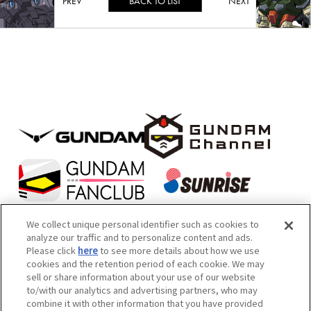
BACK TO LIST
We collect unique personal identifier such as cookies to
analyze our traffic and to personalize content and ads.
Please click
here
to see more details about how we use
本サイトは機械翻訳によるテキストが含まれております。あらかじめご
cookies and the retention period of each cookie. We may
sell or share information about your use of our website
了承ください。
to/with our analytics and advertising partners, who may
内容および画像の転載はお断りいたします。お問い合せ先は次をご覧く
combine it with other information that you have provided