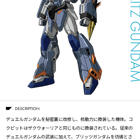
DUEL BLITZ G
Twitter
Facebook
LINE
DESCRIPTION
share
share
share
デュエルガンダムを秘密裏に改修し、核動力に換装した機体。コ
クピットはザクウォーリアと同じものに換装されている。従来の
デュエルガンダムの武装に加えて、ブリッツガンダムを彷彿とさ