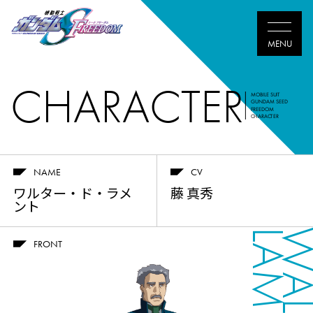
CHARACTER
MOBILE SUIT
GUNDAM SEED
FREEDOM
CHARACTER
NAME
CV
ワルター・ド・ラメ
藤 真秀
ント
LAMENT
FRONT