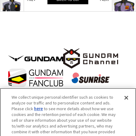
We collect unique personal identifier such as cookies to
analyze our traffic and to personalize content and ads.
Please click
here
to see more details about how we use
本サイトは機械翻訳によるテキストが含まれております。あらかじめご
cookies and the retention period of each cookie. We may
sell or share information about your use of our website
了承ください。
to/with our analytics and advertising partners, who may
内容および画像の転載はお断りいたします。お問い合せ先は次をご覧く
combine it with other information that you have provided