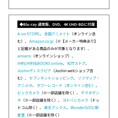
◆Blu-ray 通常版、DVD、4K UHD-BDに付属
A-on STORE
、
全国アニメイト
（オンライン含
む）、
Amazon.co.jp
（※【メーカー特典あり】
と記載がある商品のみが対象となります）、
amiami
（オンラインショップ）、
HMV,HMV&BOOKS online
、
松竹ストア
、
Joshinディスクピア
（Joshin webショップ含
む）、
セブンネットショッピング
、
ソフマップ・
アニメガ
、
タワーレコード（オンライン含む）
、
ビックカメラ
（※一部店舗を除く）、
ヤマダデン
キ
（※一部店舗を除く）、
ヨドバシカメラ
（ドッ
トコム除く）、
楽天ブックス
、
WonderGOO/新
星堂
（※一部店舗を除く）