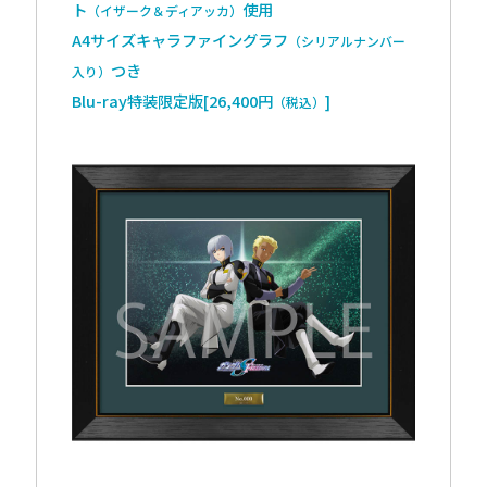
ト
使用
（イザーク＆ディアッカ）
A4サイズキャラファイングラフ
（シリアルナンバー
つき
入り）
Blu-ray特装限定版[26,400円
]
（税込）