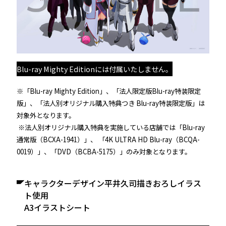
Blu-ray Mighty Editionには付属いたしません。
※「Blu-ray Mighty Edition」、「法人限定版Blu-ray特装限定
版」、「法人別オリジナル購入特典つき Blu-ray特装限定版」は
対象外となります。
※法人別オリジナル購入特典を実施している店舗では「Blu-ray
通常版（BCXA-1941）」、 「4K ULTRA HD Blu-ray（BCQA-
0019）」、「DVD（BCBA-5175）」のみ対象となります。
Twitter
Facebook
LINE
キャラクターデザイン平井久司描きおろしイラス
share
share
share
ト使用
A3イラストシート