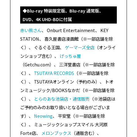
◆Blu-ray 特装限定版、Blu-ray 通常版、
DVD、4K UHD-BDに付属
赤い熊さん
、 Onburt Entertainment、 KEY
STATION、 喜久屋書店漫画館（※一部店舗を除
く）、 ぐるぐる王国、
ゲーマーズ全店
（オンライ
ンショップ含む）、
げっちゅ屋
（Getchu.com）、 三洋堂書店（※一部店舗を除
く）、
TSUTAYA RECORDS
（※一部店舗を除
く）、 TSUTAYAオンライン（予約のみ）、 トオ
ンミュージック/BOOKSなかだ（※一部店舗を除
く）、
とらのあな池袋店・通信販売
（※池袋店は
ご予約のみのお取り扱いとなる場合がございま
す）、
Neowing
、 平安堂（※一部店舗を除
く）、 ミュージックショップスマイル 大河原
Forte店、
メロンブックス
（通販含む）、