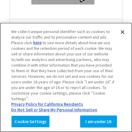
楽天ブックス
We collect unique personal identifier such as cookies to
analyze our traffic and to personalize content and ads.
Please click
here
to see more details about how we use
cookies and the retention period of each cookie. We may
sell or share information about your use of our website
to/with our analytics and advertising partners, who may
combine it with other information that you have provided
to them or that they have collected from your use of their
services. However, we do not set and use cookies for our
users under 16 years of age. Please click "I am under 16" if
you are under the age of 16 or to reject all cookies. To
customize your cookie settings, please click "Cookie
Settings".
Privacy Policy for California Residents
Do Not Sell or Share My Personal Information
Cookie Settings
I am under 16