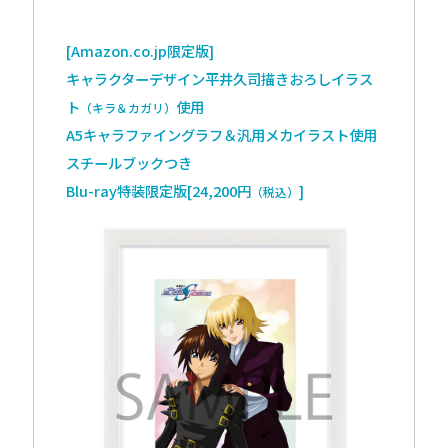
[Amazon.co.jp限定版]
キャラクターデザイン平井久司描きおろしイラス
ト
使用
（キラ＆カガリ）
A5キャラファイングラフ＆汎用メカイラスト使用
スチールブックつき
Blu-ray特装限定版[24,200円
]
（税込）