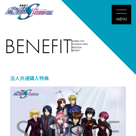
BENEFIT
MOBILE SUIT
GUNDAM SEED
FREEDOM
BENEFIT
法人共通購入特典