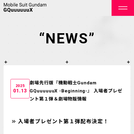
“NEWS”
OFFICIAL
劇場先行版『機動戦士Gundam
2025
01.13
GQuuuuuuX -Beginning-』 入場者プレゼ
ント第１弾＆劇場物販情報
TOP
NEWS
ON AIR
STAFF&CAST
入場者プレゼント第１弾配布決定！
STORY
CHARACTER