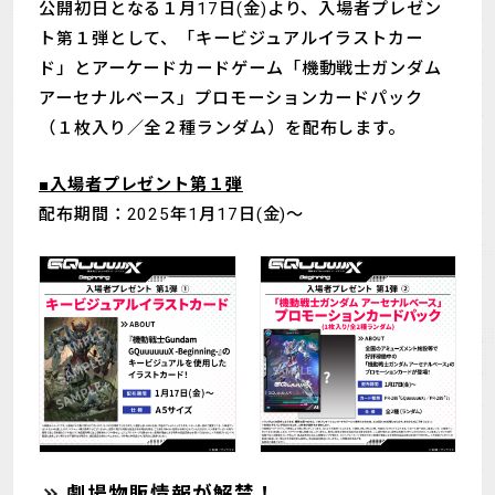
公開初日となる１月17日(金)より、入場者プレゼン
MECHA
GOODS
ト第１弾として、「キービジュアルイラストカー
ド」とアーケードカードゲーム「機動戦士ガンダム
GALLERY
MUSIC
アーセナルベース」プロモーションカードパック
Blu-ray & DVD &
（１枚入り／全２種ランダム）を配布します。
THEATER
DLP
■入場者プレゼント第１弾
配布期間：2025年1月17日(金)～
LANGUAGE
劇場物販情報が解禁！