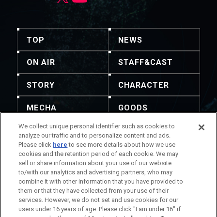
TOP
NEWS
ON AIR
STAFF&CAST
STORY
CHARACTER
MECHA
GOODS
We collect unique personal identifier such as cookies to
GALLERY
MUSIC
analyze our traffic and to personalize content and ads.
Please click
here
to see more details about how we use
Blu-ray & DVD &
THEATER
cookies and the retention period of each cookie. We may
DLP
sell or share information about your use of our website
to/with our analytics and advertising partners, who may
combine it with other information that you have provided to
them or that they have collected from your use of their
services. However, we do not set and use cookies for our
注意：内容および画像の転載はお断りいたします。
users under 16 years of age. Please click "I am under 16" if
お問い合せ先は次をご覧ください