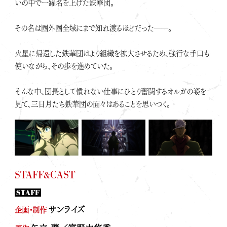
いの中で一躍名を上げた鉄華団。
その名は圏外圏全域にまで知れ渡るほどだった――。
火星に帰還した鉄華団はより組織を拡大させるため、強行な手口も
使いながら、その歩を進めていた。
そんな中、団長として慣れない仕事にひとり奮闘するオルガの姿を
見て、三日月たち鉄華団の面々はあることを思いつく。
STAFF&CAST
STAFF
サンライズ
企画・制作