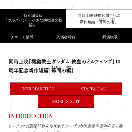
特別編集版
同時上映 鉄血10周年記念
まくあい
くさび
『ウルズハント -小さな挑戦者の軌
新作短編「
幕間
の
楔
」
跡-』
チケット情報
入場者特典
劇場物販
同時上映『機動戦士ガンダム 鉄血のオルフェンズ』10
まくあい
くさび
周年記念新作短編「
幕間
の
楔
」
INTRODUCTION
STAFF&CAST
MOBILE SUIT
INTRODUCTION
クーデリアの護衛任務をやり遂げ、アーブラウ代表指名選挙を巡る戦