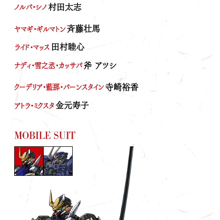
村田太志
ノルバ・シノ
INTRODUCTION
PROJECT
斉藤壮馬
ヤマギ・ギルマトン
NEWS
田村睦心
ライド・マッス
MOVIE
斧 アツシ
ナディ・雪之丞・カッサパ
ABOUT SERIES
寺崎裕香
クーデリア・藍那・バーンスタイン
ON AIR
金元寿子
アトラ・ミクスタ
Blu-ray＆DVD
GALLERY
MOBILE SUIT
RADIO
EVENT
OFFICIAL