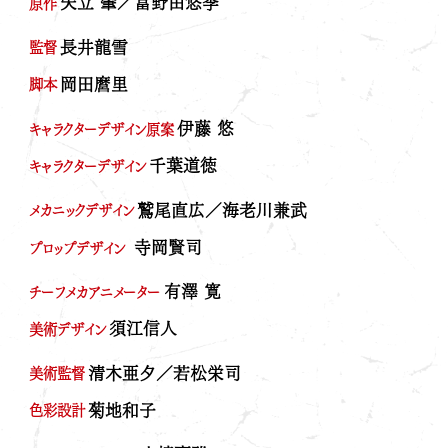
矢立 肇／富野由悠季
原作
長井龍雪
監督
岡田麿里
脚本
伊藤 悠
キャラクターデザイン原案
千葉道徳
キャラクターデザイン
鷲尾直広／海老川兼武
メカニックデザイン
寺岡賢司
プロップデザイン
有澤 寛
チーフメカアニメーター
須江信人
美術デザイン
清木亜夕／若松栄司
美術監督
菊地和子
色彩設計