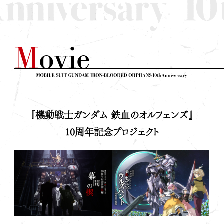
JP
EN
M
o
v
i
e
『機動戦士ガンダム 鉄血のオルフェンズ』
10周年記念プロジェクト