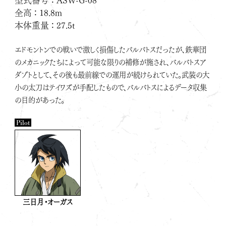
型式番号
ASW-G-08
全高
18.8m
本体重量
27.5t
エドモントンでの戦いで激しく損傷したバルバトスだったが、鉄華団
のメカニックたちによって可能な限りの補修が施され、バルバトスア
ダプトとして、その後も最前線での運用が続けられていた。武装の大
小の太刀はテイワズが手配したもので、バルバトスによるデータ収集
の目的があった。
Pilot
三日月・オーガス