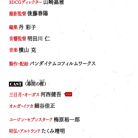
山崎嘉雅
3DCGディレクター
後藤春陽
撮影監督
丹 彩子
編集
明田川 仁
音響監督
横山 克
音楽
バンダイナムコフィルムワークス
製作・配給
まくあい
くさび
CAST
（
幕間
の
楔
）
河西健吾
三日月・オーガス
細谷佳正
オルガ・イツカ
梅原裕一郎
ユージン・セブンスターク
MENU
たくみ靖明
昭弘・アルトランド
TOP