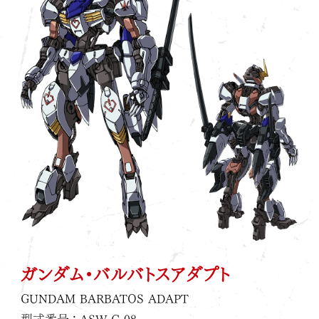
O
O
F
F
F
F
I
I
C
C
I
I
A
A
L
L
X
I
n
s
t
a
g
r
a
m
ガンダム・バルバトスアダプト
GUNDAM BARBATOS ADAPT