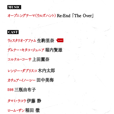
EVENT
MUSIC
Re:End 「The Over」
オープニングテーマ（ウルズハント）
OFFICIAL
CAST
生駒里奈
ウィスタリオ・アファム
O
O
F
F
堀内賢雄
デムナー・キタコ・ジュニア
F
F
I
I
上田麗奈
コルナル・コーサ
C
C
I
I
木内太郎
レンジー・ダブリスコ
A
A
L
L
田中美海
X
I
カチュア・イノーシー
n
三瓶由布子
s
598
t
a
伊藤 静
タマミ・ラコウ
g
r
稲田 徹
ローム・ザン
a