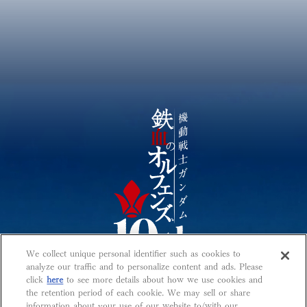
We collect unique personal identifier such as cookies to
analyze our traffic and to personalize content and ads. Please
click
here
to see more details about how we use cookies and
the retention period of each cookie. We may sell or share
O
O
OFFICIAL
information about your use of our website to/with our