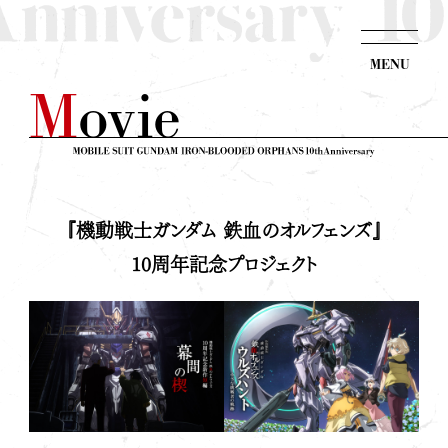
JP
EN
M
o
v
i
e
『機動戦士ガンダム 鉄血のオルフェンズ』
10周年記念プロジェクト