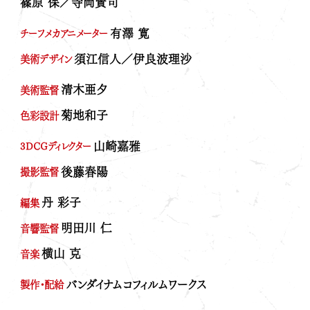
篠原 保／寺岡賢司
有澤 寛
チーフメカアニメーター
須江信人／伊良波理沙
美術デザイン
MENU
TOP
清木亜夕
美術監督
INTRODUCTION
菊地和子
色彩設計
PROJECT
山崎嘉雅
3DCGディレクター
NEWS
後藤春陽
撮影監督
MOVIE
丹 彩子
ABOUT SERIES
編集
ON AIR
明田川 仁
音響監督
Blu-ray＆DVD
横山 克
音楽
GALLERY
バンダイナムコフィルムワークス
製作・配給
RADIO