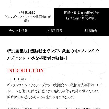
特別編集版
同時上映 鉄血10周年記念
まくあい
くさび
『ウルズハント -小さな挑戦者の軌
新作短編「
幕間
の
楔
」
跡-』
チケット情報
入場者特典
劇場物販
特別編集版『機動戦士ガンダム 鉄血のオルフェンズ ウ
ルズハント -小さな挑戦者の軌跡-』
INTRODUCTION
――P.D.323
ギャラルホルンによるアーブラウ中央議会への政治介入事件は、モビ
ルスーツを使った武力行使にまで発展。事件を終結に導いたのは、
鉄華団と呼ばれる火星から来た少年たちだった。