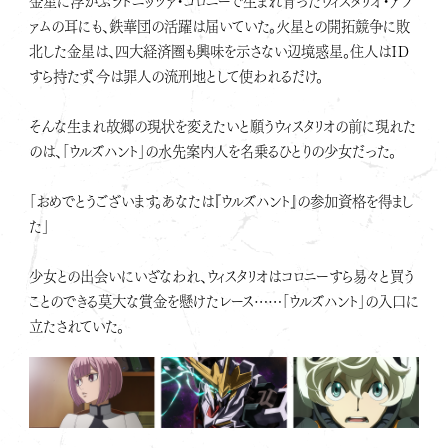
金星に浮かぶラドニッツァ・コロニーで生まれ育ったウィスタリオ・アフ
ァムの耳にも、鉄華団の活躍は届いていた。火星との開拓競争に敗
北した金星は、四大経済圏も興味を示さない辺境惑星。住人はＩＤ
すら持たず、今は罪人の流刑地として使われるだけ。
そんな生まれ故郷の現状を変えたいと願うウィスタリオの前に現れた
のは、「ウルズハント」の水先案内人を名乗るひとりの少女だった。
「おめでとうございます。あなたは『ウルズハント』の参加資格を得まし
た」
少女との出会いにいざなわれ、ウィスタリオはコロニーすら易々と買う
ことのできる莫大な賞金を懸けたレース……「ウルズハント」の入口に
立たされていた。