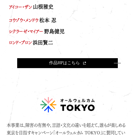
m
山根雅史
アイコー・ザン
松本 忍
コウゾウ・メンドウ
野島健児
シクラーゼ・マイアー
浜田賢二
ロンド・ブロン
作品HPはこちら
本事業は、障害の有無や、言語・文化の違いを超えて、誰もが楽しめる
東京を目指すキャンペーン「オールウェルカム TOKYO」に賛同してい