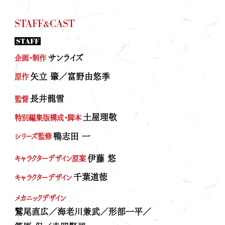
STAFF&CAST
STAFF
サンライズ
企画・制作
矢立 肇／富野由悠季
原作
長井龍雪
監督
土屋理敬
特別編集版構成・脚本
鴨志田 一
シリーズ監修
伊藤 悠
キャラクターデザイン原案
千葉道徳
キャラクターデザイン
メカニックデザイン
鷲尾直広／海老川兼武／形部一平／