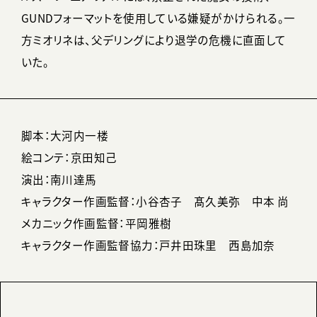
GUNDフォーマットを使用している嫌疑がかけられる。一
方ミオリネは、父デリングにより退学の危機に直面して
いた。
脚本：大河内一楼
絵コンテ：京田知己
演出：南川達馬
キャラクター作画監督：小谷杏子 髙久美弥 中本 尚
メカニック作画監督：平岡雅樹
キャラクター作画監督協力：戸井田珠里 西島加奈