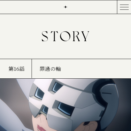
第16話
罪過の輪