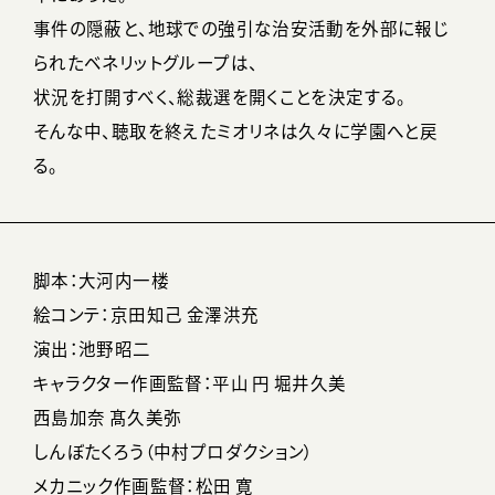
事件の隠蔽と、地球での強引な治安活動を外部に報じ
られたベネリットグループは、
状況を打開すべく、総裁選を開くことを決定する。
そんな中、聴取を終えたミオリネは久々に学園へと戻
る。
脚本：大河内一楼
絵コンテ：京田知己 金澤洪充
演出：池野昭二
キャラクター作画監督：平山 円 堀井久美
西島加奈 髙久美弥
しんぼたくろう（中村プロダクション）
メカニック作画監督：松田 寛