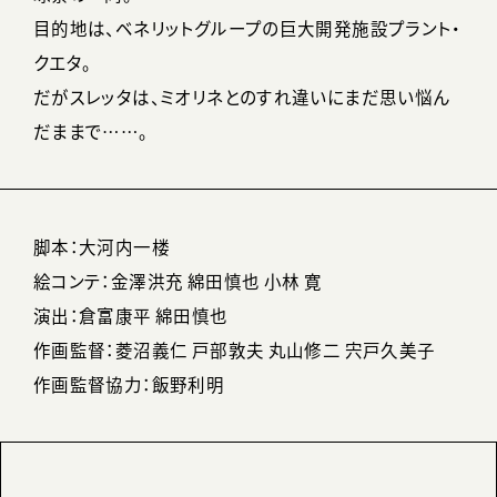
目的地は、ベネリットグループの巨大開発施設プラント・
クエタ。
だがスレッタは、ミオリネとのすれ違いにまだ思い悩ん
だままで……。
脚本：大河内一楼
絵コンテ：金澤洪充 綿田慎也 小林 寛
演出：倉富康平 綿田慎也
作画監督：菱沼義仁 戸部敦夫 丸山修二 宍戸久美子
作画監督協力：飯野利明