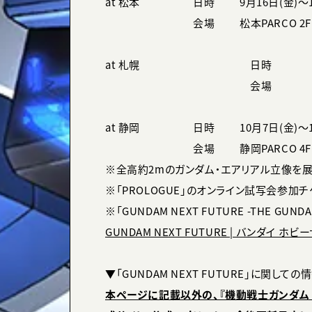
at 松本
日時
9月16日(金)～
会場
松本PARCO 2
at 札幌
日時
会場
at 静岡
日時
10月7日(金)～
会場
静岡PARCO 4
※全高約2mのガンダム・エアリアル立像を
※「PROLOGUE」のオンライン試写会参加
※「GUNDAM NEXT FUTURE -THE GU
GUNDAM NEXT FUTURE | バンダイ ホビーサイ
▼「GUNDAM NEXT FUTURE」に関しての
本ページに記載以外の、『機動戦士ガンダム 