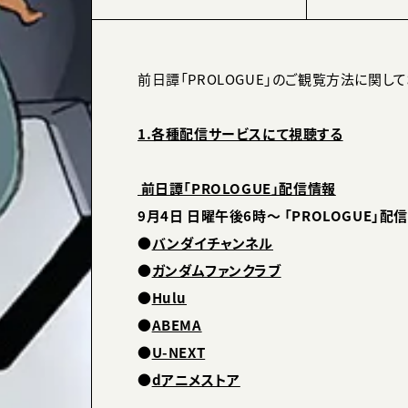
前日譚「PROLOGUE」のご観覧方法に関し
1.各種配信サービスにて視聴する
前日譚「PROLOGUE」配信情報
9月4日 日曜午後6時～ 「PROLOGUE」配
●
バンダイチャンネル
●
ガンダムファンクラブ
●
Hulu
●
ABEMA
●
U-NEXT
●
dアニメストア