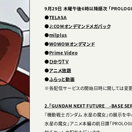
9月29日 木曜午後6時以降順次 「PROLO
●
TELASA
●
J:COMオンデマンドメガパック
●
milplus
●
WOWOWオンデマンド
●
Prime Video
●
ひかりＴＶ
●
アニメ放題
●
ふらっと動画
※各配信サービスの開始日時に関しては変更
2.「GUNDAM NEXT FUTURE -BASE S
『機動戦士ガンダム 水星の魔女』の展示を中
水星の魔女』アニメ本編の前日譚「PROLOG