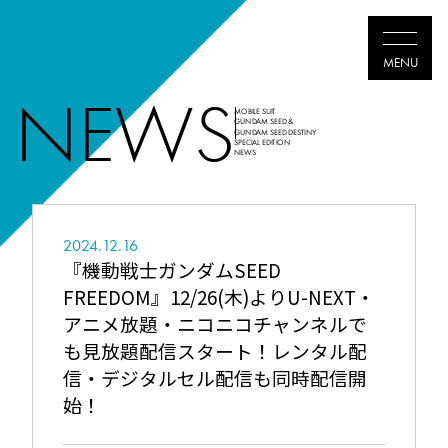
NEWS
MOBILE SUIT
GUNDAM SEED &
GUNDAM SEED DESTINY
SPECIAL EDITION
TOP
NEWS
ABOUT
2024.12.16
THEATER
『機動戦士ガンダムSEED
FREEDOM』12/26(木)よりU-NEXT・
NEWS
アニメ放題・ニコニコチャンネルで
MOVIES
も見放題配信スタート！レンタル配
信・デジタルセル配信も同時配信開
Blu-ray
始！
SHARE
Twitter
Faceboo
LIN