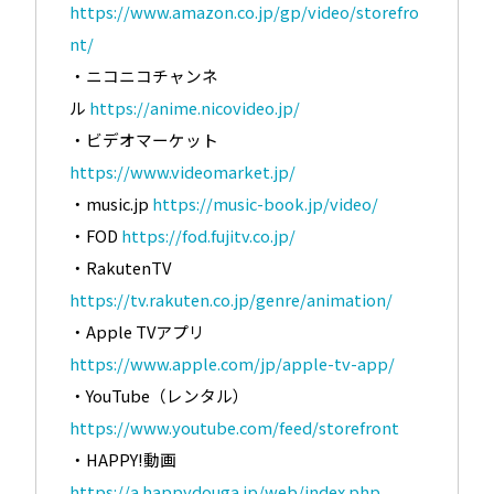
https://www.amazon.co.jp/gp/video/storefro
nt/
・ニコニコチャンネ
ル
https://anime.nicovideo.jp/
・ビデオマーケット
https://www.videomarket.jp/
・music.jp
https://music-book.jp/video/
・FOD
https://fod.fujitv.co.jp/
・RakutenTV
https://tv.rakuten.co.jp/genre/animation/
・Apple TVアプリ
https://www.apple.com/jp/apple-tv-app/
・YouTube（レンタル）
https://www.youtube.com/feed/storefront
・HAPPY!動画
https://a.happydouga.jp/web/index.php