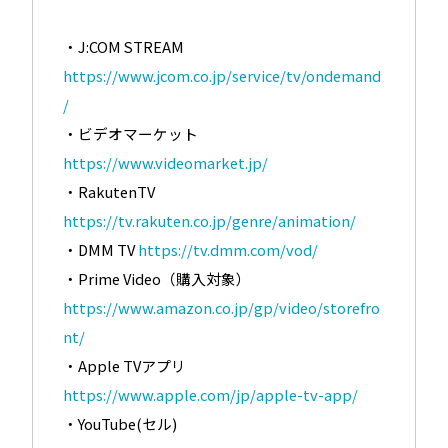
・J:COM STREAM
https://www.jcom.co.jp/service/tv/ondemand
/
・ビデオマーケット
https://www.videomarket.jp/
・RakutenTV
https://tv.rakuten.co.jp/genre/animation/
・DMM TV
https://tv.dmm.com/vod/
・Prime Video（購入対象）
https://www.amazon.co.jp/gp/video/storefro
nt/
・Apple TVアプリ
https://www.apple.com/jp/apple-tv-app/
・YouTube(セル)