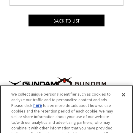
t
b
s
e
o
h
r
o
a
BACK TO LIST
s
k
r
h
s
e
a
h
r
a
e
r
e
We collect unique personal identifier such as cookies to
analyze our traffic and to personalize content and ads.
Please click
here
to see more details about how we use
cookies and the retention period of each cookie. We may
sell or share information about your use of our website
to/with our analytics and advertising partners, who may
combine it with other information that you have provided