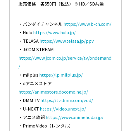
販売価格：各550円（税込） ※HD／SD共通
・バンダイチャンネル
https://www.b-ch.com/
・Hulu
https://www.hulu.jp/
・TELASA
https://www.telasa.jp/ppv
・J:COM STREAM
https://www.jcom.co.jp/service/tv/ondemand
/
・milplus
https://lp.milplus.jp/
・dアニメストア
https://animestore.docomo.ne.jp/
・DMM TV
https://tv.dmm.com/vod/
・U-NEXT
https://video.unext.jp/
・アニメ放題
https://www.animehodai.jp/
・Prime Video（レンタル）