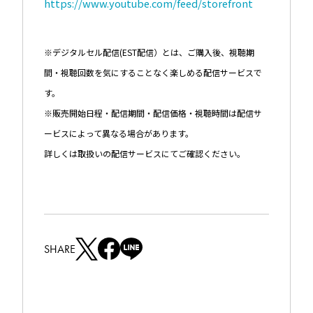
https://www.youtube.com/feed/storefront
※デジタルセル配信(EST配信）とは、ご購入後、視聴期
間・視聴回数を気にすることなく楽しめる配信サービスで
す。
※販売開始日程・配信期間・配信価格・視聴時間は配信サ
ービスによって異なる場合があります。
詳しくは取扱いの配信サービスにてご確認ください。
SHARE
T
F
L
w
a
I
i
c
N
t
e
E