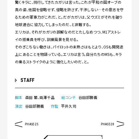
驚くキラに、同行してきたカガリは言った。これが平和の国オーブの
真の姿、他国を侵略せず、侵略を許さず、干渉しない…その意志を守
るための軍事力がこれだ、と。だがカガリは、父ウズミがそれを破り
地球連合に協力してしまったのだ、と非難する。
エリカは、それがカガリの誤解なのだとたしなめつつ、M1アストレ
イの搭乗員を呼び、訓練風景を見せる。
そのぎこちない動きは、パイロットの未熟さはもとより、OSも開発途
上にあることを物語っている。エリカは言う。自分たちのMSも、キラ
の乗るストライクのように強化したいのだ、と。
STAFF
脚本
森田 繁、両澤千晶
絵コンテ
谷田部勝義
演出
谷田部勝義
作監
平井久司
PHASE-25
PHASE-28