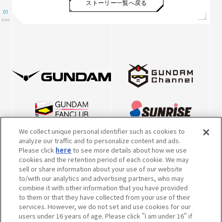
ストーリー一覧へ戻る
We collect unique personal identifier such as cookies to
analyze our traffic and to personalize content and ads.
Please click
here
to see more details about how we use
cookies and the retention period of each cookie. We may
sell or share information about your use of our website
to/with our analytics and advertising partners, who may
combine it with other information that you have provided
to them or that they have collected from your use of their
※英表記につきまして、2022年10月5日より、一部キャラクター・メカの表
services. However, we do not set and use cookies for our
記を本公式サイト掲載の内容で統一させていただきました。
users under 16 years of age. Please click "I am under 16" if
※内容および画像の転載はお断りいたします。