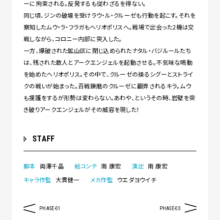
ーに拘束される。反発するも従わざるを得ない。
同じ頃、ジンの破壊を受けラウ・ル・クルーゼも行動を起こす。それを
察知したムウ・ラ・フラガもヘリオポリスへ。戦場で出会った2機は交
戦しながら、コロニー内部に突入した。
一方、爆破された鉱山区に閉じ込められたナタル・バジルールたち
は、残された数人とアークエンジェルを起動させる。不気味な鳴動
を始めたヘリオポリス。その中で、クルーゼの操るシグーとストライ
クの戦いが始まった。百戦錬磨のクルーゼに翻弄されるキラ。ムウ
も援護をするが形勢は変わらない。あわや、というその時、岩壁を突
き破りアークエンジェルがその威容を現した！
STAFF
脚本
両澤千晶
絵コンテ
南 康宏
演出
南 康宏
キャラ作監
大貫健一
メカ作監
ウエダヨウイチ
PHASE-01
PHASE-03