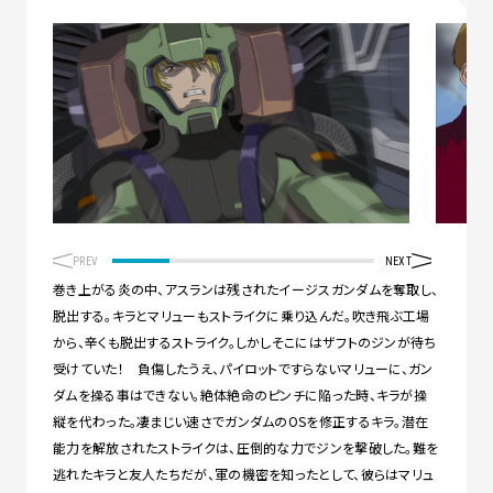
PREV
NEXT
巻き上がる炎の中、アスランは残されたイージスガンダムを奪取し、
脱出する。キラとマリューもストライクに乗り込んだ。吹き飛ぶ工場
から、辛くも脱出するストライク。しかしそこにはザフトのジンが待ち
受けていた！ 負傷したうえ、パイロットですらないマリューに、ガン
ダムを操る事はできない。絶体絶命のピンチに陥った時、キラが操
縦を代わった。凄まじい速さでガンダムのOSを修正するキラ。潜在
能力を解放されたストライクは、圧倒的な力でジンを撃破した。難を
逃れたキラと友人たちだが、軍の機密を知ったとして、彼らはマリュ