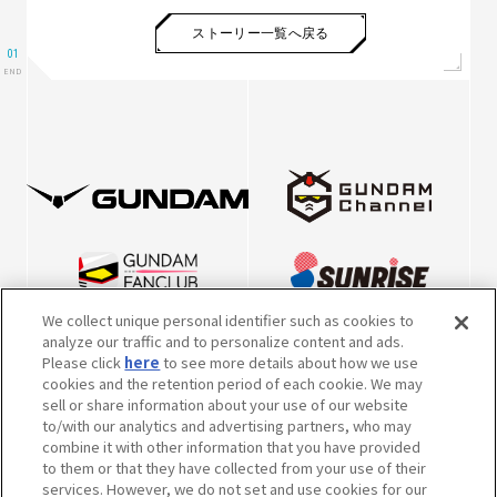
ストーリー一覧へ戻る
We collect unique personal identifier such as cookies to
analyze our traffic and to personalize content and ads.
Please click
here
to see more details about how we use
cookies and the retention period of each cookie. We may
sell or share information about your use of our website
to/with our analytics and advertising partners, who may
combine it with other information that you have provided
to them or that they have collected from your use of their
※英表記につきまして、2022年10月5日より、一部キャラクター・メカの表
services. However, we do not set and use cookies for our
記を本公式サイト掲載の内容で統一させていただきました。