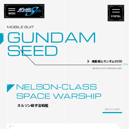
MENU
PORTAL
GUNDAM
SEED
機動戦士ガンダムSEED
NELSON-CLASS
SPACE WARSHIP
ネルソン級宇宙戦艦
MECHA NAME