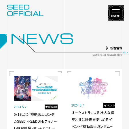
SEED
OFFICIAL
PORTAL
NEWS
新着情報
イベント
2024.5.7
更新情報
2024.5.7
オーケストラによる壮大な演
5/18㈯に『機動戦士ガンダ
奏と共に映画を楽しめるイ
ムSEED FREEDOM』フィナー
ベント『機動戦士ガンダム
レ舞台挨拶・キラ＆カガリ生