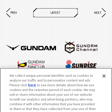
PREV
LATEST
NEXT
We collect unique personal identifier such as cookies to
analyze our traffic and to personalize content and ads.
Please click
here
to see more details about how we use
cookies and the retention period of each cookie. We may
sell or share information about your use of our website
to/with our analytics and advertising partners, who may
combine it with other information that you have provided
to them or that they have collected from your use of their
※英表記につきまして、2022年10月5日より、一部キャラクター・メカの表