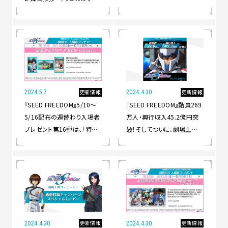
SEED FREEDOM』シネマ・コ
誕記念舞台挨拶の追加登壇
ンサート 7/6(土)に開催決
者決定！また、ライブビューイ
定！
ング劇場も本日5/7㈪18時
に解禁！
更新情報
更新情報
2024.5.7
2024.4.30
『SEED FREEDOM』5/10～
『SEED FREEDOM』動員269
5/16配布の週替わり入場者
万人・興行収入45.2億円突
プレゼント第16弾は、「特製
破！そしてついに、劇場上映フ
フォトカードセット」！
ィナーレ！
更新情報
更新情報
2024.4.30
2024.4.30