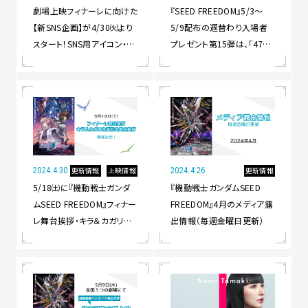
劇場上映フィナーレに向けた
『SEED FREEDOM』5/3～
【新SNS企画】が4/30㈫より
5/9配布の週替わり入場者
スタート！SNS用アイコン・ス
プレゼント第15弾は、「47都
マホ用壁紙配布 ＆感想投稿
道府県ご当地ビジュアルポ
キャンペーンのスペシャルム
ストカード」！
ービーも公開！
更新情報
上映情報
更新情報
2024.4.30
2024.4.26
5/18㈯に『機動戦士ガンダ
『機動戦士ガンダムSEED
ムSEED FREEDOM』フィナー
FREEDOM』4月のメディア露
レ舞台挨拶・キラ＆カガリ生
出情報（毎週金曜日更新）
誕記念舞台挨拶の開催が決
定！