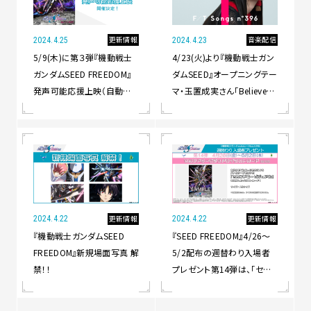
更新情報
音楽配信
2024.4.25
2024.4.23
5/9(木)に第３弾『機動戦士
4/23(火)より『機動戦士ガン
ガンダムSEED FREEDOM』
ダムSEED』オープニングテー
発声可能応援上映（自動制
マ・玉置成実さん「Believe」
御ペンライト演出付き）決定！
より「Believe - From THE
FIRST TAKE」が配信リリー
ス！
更新情報
更新情報
2024.4.22
2024.4.22
『機動戦士ガンダムSEED
『SEED FREEDOM』4/26～
FREEDOM』新規場面写真 解
5/2配布の週替わり入場者
禁！！
プレゼント第14弾は、「セカ
ンドキービジュアルイラスト
カード」！