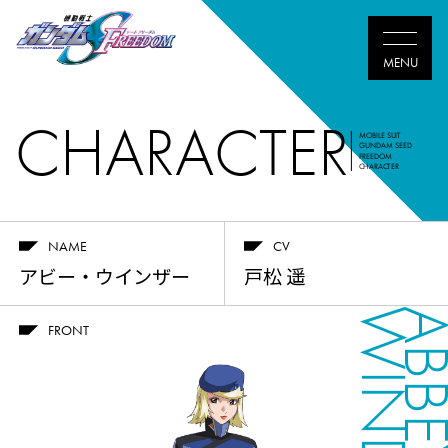
CHARACTER
MOBILE SUIT
GUNDAM SEED
FREEDOM
CHARACTER
NAME
CV
アビー・ウインザー
戸松 遥
ABB
FRONT