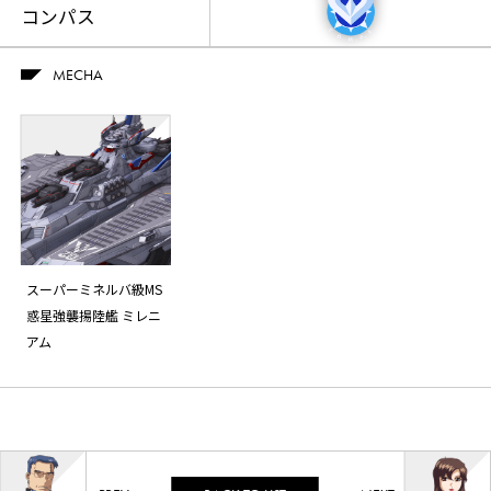
コンパス
MECHA
スーパーミネルバ級MS
惑星強襲揚陸艦 ミレニ
アム