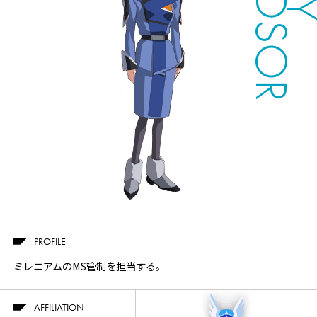
WINDSOR
Twitter
Facebook
LINE
PROFILE
share
share
share
ミレニアムのMS管制を担当する。
AFFILIATION