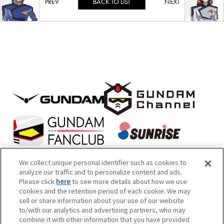
BACK TO LIST
We collect unique personal identifier such as cookies to
analyze our traffic and to personalize content and ads.
Please click
here
to see more details about how we use
本サイトは機械翻訳によるテキストが含まれております。あらかじめご
cookies and the retention period of each cookie. We may
sell or share information about your use of our website
了承ください。
to/with our analytics and advertising partners, who may
内容および画像の転載はお断りいたします。お問い合せ先は次をご覧く
combine it with other information that you have provided