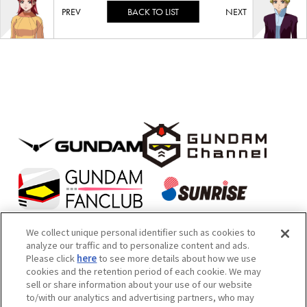
BACK TO LIST
We collect unique personal identifier such as cookies to
analyze our traffic and to personalize content and ads.
Please click
here
to see more details about how we use
本サイトは機械翻訳によるテキストが含まれております。あらかじめご
cookies and the retention period of each cookie. We may
sell or share information about your use of our website
了承ください。
to/with our analytics and advertising partners, who may
内容および画像の転載はお断りいたします。お問い合せ先は次をご覧く