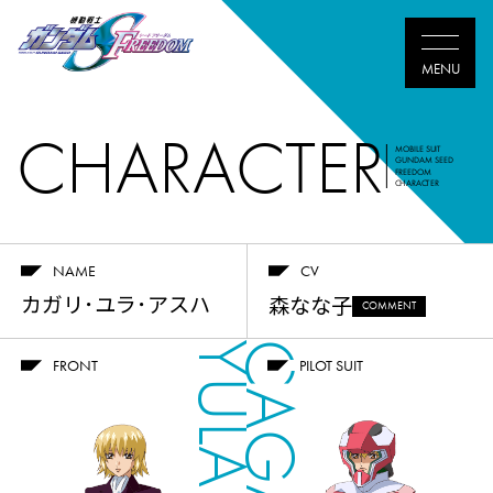
CHARACTER
MOBILE SUIT
GUNDAM SEED
FREEDOM
CHARACTER
NAME
CV
カガリ･ユラ･アスハ
森なな子
COMMENT
CAGALLI
FRONT
PILOT SUIT