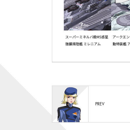
スーパーミネルバ級MS惑星
アークエン
強襲揚陸艦 ミレニアム
動特装艦 