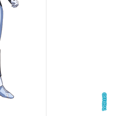
Twitter
Facebook
LINE
share
share
share
OFFICIAL