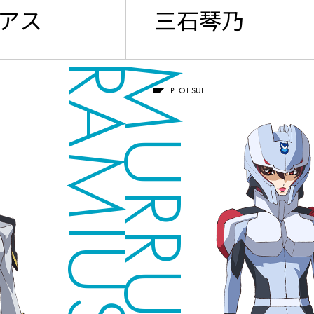
アス
三石琴乃
RAMIUS
MURRUE
PILOT SUIT